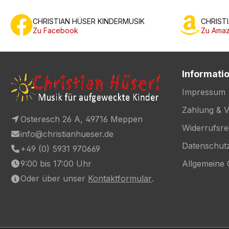
CHRISTIAN HÜSER KINDERMUSIK
CHRIST
Zu Facebook
Zu Amaz
Informati
Impressum
Zahlung & 
Osteresch 26 A, 49716 Meppen
Widerrufsre
info@christianhueser.de
Datenschut
+49 (0) 5931 970669
9:00 bis 17:00 Uhr
Allgemeine
Oder über unser
Kontaktformular
.