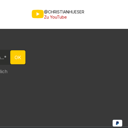
@CHRISTIANHUESER
Zu YouTube
OK
lich