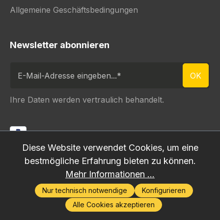
Allgemeine Geschäftsbedingungen
Newsletter abonnieren
E-Mail-Adresse eingeben...
OK
Ihre Daten werden vertraulich behandelt.
Diese Website verwendet Cookies, um eine
bestmögliche Erfahrung bieten zu können.
* Alle Preise inkl. gesetzl. Mehrwertsteuer zzgl.
Mehr Informationen ...
Versandkosten
, wenn nicht anders angegeben.
Nur technisch notwendige
Konfigurieren
©
Metro Light Theme
&
2026
Alle Cookies akzeptieren
LETHOST IT SOLUTIONS