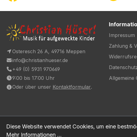
Informati
Impressum
Zahlung & 
Osteresch 26 A, 49716 Meppen
Widerrufsre
info@christianhueser.de
Datenschut
+49 (0) 5931 970669
9:00 bis 17:00 Uhr
Allgemeine
Oder über unser
Kontaktformular
.
Diese Website verwendet Cookies, um eine bestmög
Mehr Informationen ...
* Alle Preise inkl. gesetzl. Mehrwertsteuer zzgl.
Versand