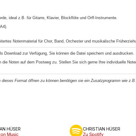
de, ideal z.B. für Gitarre, Klavier, Blockflöte und Orff-Instrumente.
 A4).
tertes Notenmaterial für Chor, Band, Orchester und musikalische Früherziehu
als Download zur Verfügung, Sie können die Datei speichern und ausdrucken.
 die Noten auf dem Postweg zu. Stellen Sie sich gerne Ihre individuelle Note
m dieses Format öffnen zu können benötigen sie ein Zusatzprogramm wie z.B. 
IAN HÜSER
CHRISTIAN HÜSER
on Music
Zu Spotify