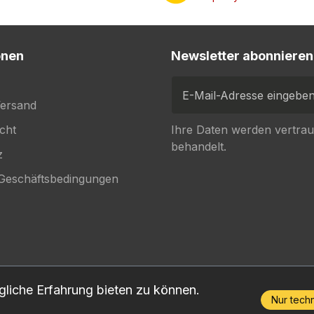
onen
Newsletter abonnieren
E-Mail-Adresse eingeben...
Versand
cht
Ihre Daten werden vertrau
behandelt.
z
 Geschäftsbedingungen
liche Erfahrung bieten zu können.
Nur tech
kosten
, wenn nicht anders angegeben.