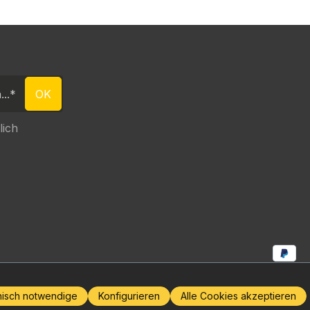
OK
lich
nisch notwendige
Konfigurieren
Alle Cookies akzeptieren
©
Metro Light Theme
&
LETHOST IT SOLUTIONS
2026